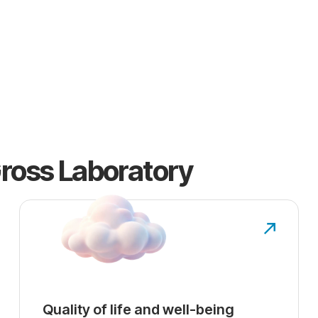
a. Um século dedicado à
bre para os próximos
Gross Laboratory
Quality of life and well-being