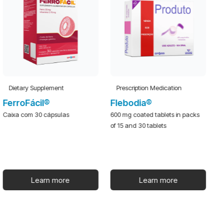
Dietary Supplement
Prescription Medication
FerroFácil®
Flebodia®
Caixa com 30 cápsulas
600 mg coated tablets in packs
E
of 15 and 30 tablets
Learn more
Learn more