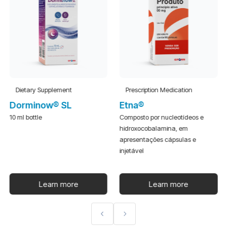
Dietary Supplement
Prescription Medication
Dorminow® SL
Etna®
10 ml bottle
Composto por nucleotídeos e
hidroxocobalamina, em
apresentações cápsulas e
injetável
Learn more
Learn more