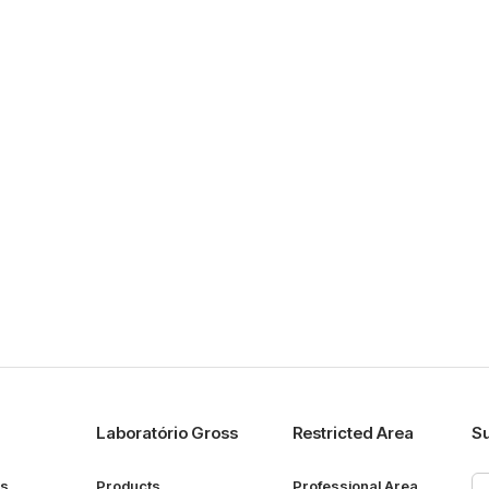
Laboratório Gross
Restricted Area
Su
ps
Products
Professional Area