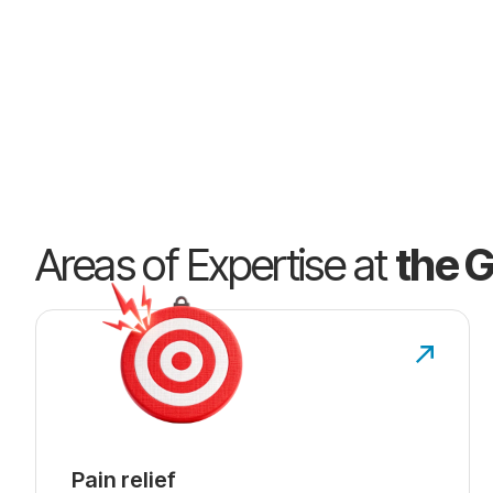
Centenary
Em 2026, o Laboratório Gross completou 100 anos de históri
inovação farmacêutica e ao cuidado com a saúde agora se a
capítulos.
Discover our history
Areas of Expertise at
the 
Pain relief