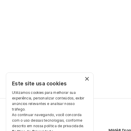
+400 registered professionals.
Log In
Registration
×
Este site usa cookies
Utilizamos cookies para melhorar sua
experiência, personalizar conteúdos, exibir
anúncios relevantes e analisar nosso
tráfego.
Ao continuar navegando, você concorda
Products
com o uso dessas tecnologias, conforme
descrito em nossa política de privacidade.
2Mildê® SL
Mildê® Dro