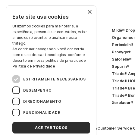
×
Products
Este site usa cookies
Utilizamos cookies para melhorar sua
2Mildê® SL
Mildê® Dro
experiência, personalizar conteúdos, exibir
Adeforte® Bella
Organoneu
anúncios relevantes e analisar nosso
tráfego.
Adeforte® Turbo
Cerebral®
Perioxidin®
Ao continuar navegando, você concorda
Dorminow® SL
Prodygo®
com o uso dessas tecnologias, conforme
Etna®
Saforelle®
descrito em nossa política de privacidade.
Política de Privacidade
FerroFácil®
Sepurin®
Flebodia®
Triade® Am
ESTRITAMENTE NECESSÁRIOS
FoliaPRÉ®
Triade® HO
FoliaSOP®
Triade® Bre
DESEMPENHO
Hidrion®
(Women)
Triade® Bo
DIRECIONAMENTO
Mildê® Capsules
Xerolacer®
FUNCIONALIDADE
ACEITAR TODOS
©
Laboratório Gross S.A.
Privacy Policy
Customer Service 