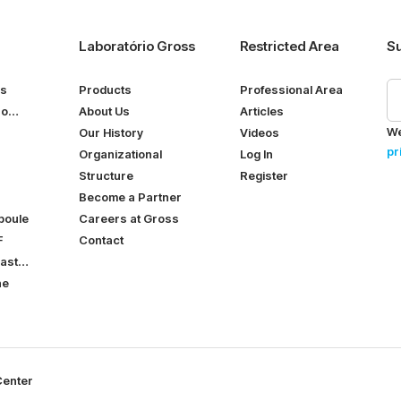
Laboratório Gross
Restricted Area
Su
ps
Products
Professional Area
ro
About Us
Articles
We
Our History
Videos
pr
Organizational
Log In
Structure
Register
Become a Partner
poule
Careers at Gross
F
Contact
ast
ne
Center