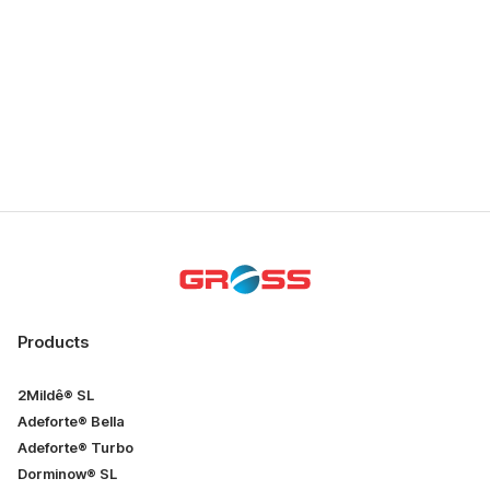
New renewable energy technology promises to revolutionize
power generation.
Read more
Products
2Mildê® SL
Adeforte® Bella
Adeforte® Turbo
Dorminow® SL