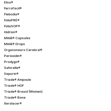
Etna®
FerroFácil®
Flebodia®
FoliaPRÉ®
FoliaSOP®
Hidrion®
Mildê® Capsules
Mildê® Drops
Organoneuro Cerebral®
Perioxidin®
Prodygo®
Saforelle®
Sepurin®
Triade® Ampoule
Triade® HOF
Triade® Breast (Women)
Triade® Bone
Xerolacer®